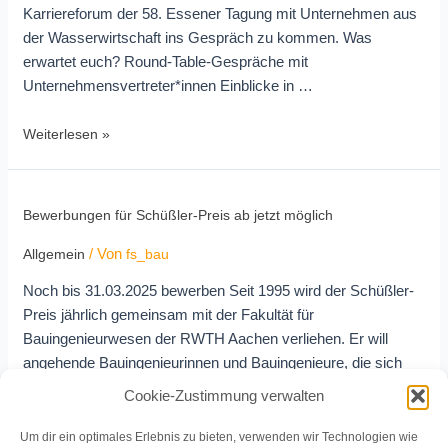
Karriereforum der 58. Essener Tagung mit Unternehmen aus
der Wasserwirtschaft ins Gespräch zu kommen. Was
erwartet euch? Round-Table-Gespräche mit
Unternehmensvertreter*innen Einblicke in …
Weiterlesen »
Bewerbungen für Schüßler-Preis ab jetzt möglich
/ Von
Allgemein
fs_bau
Noch bis 31.03.2025 bewerben Seit 1995 wird der Schüßler-
Preis jährlich gemeinsam mit der Fakultät für
Bauingenieurwesen der RWTH Aachen verliehen. Er will
angehende Bauingenieurinnen und Bauingenieure, die sich
durch hohe fachliche Leistungen und durch überzeugende
Cookie-Zustimmung verwalten
menschliche Qualitäten auszeichnen, in ihrer
Persönlichkeitsentwicklung fördern und unterstützt sie
Um dir ein optimales Erlebnis zu bieten, verwenden wir Technologien wie